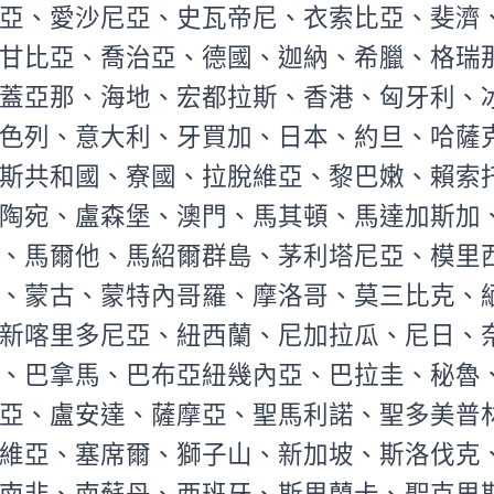
亞、愛沙尼亞、史瓦帝尼、衣索比亞、斐濟
甘比亞、喬治亞、德國、迦納、希臘、格瑞
蓋亞那、海地、宏都拉斯、香港、匈牙利、
色列、意大利、牙買加、日本、約旦、哈薩
斯共和國、寮國、拉脫維亞、黎巴嫩、賴索
陶宛、盧森堡、澳門、馬其頓、馬達加斯加
、馬爾他、馬紹爾群島、茅利塔尼亞、模里
、蒙古、蒙特內哥羅、摩洛哥、莫三比克、
新喀里多尼亞、紐西蘭、尼加拉瓜、尼日、
、巴拿馬、巴布亞紐幾內亞、巴拉圭、秘魯
亞、盧安達、薩摩亞、聖馬利諾、聖多美普
維亞、塞席爾、獅子山、新加坡、斯洛伐克
南非、南蘇丹、西班牙、斯里蘭卡、聖克里