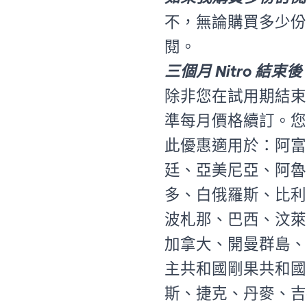
不，無論購買多少份 T
閱。
三個月 Nitro 結
除非您在試用期結束前
準每月價格續訂。您可
此優惠適用於：阿富
廷、亞美尼亞、阿魯
多、白俄羅斯、比利
波札那、巴西、汶萊
加拿大、開曼群島、
主共和國剛果共和國
斯、捷克、丹麥、吉