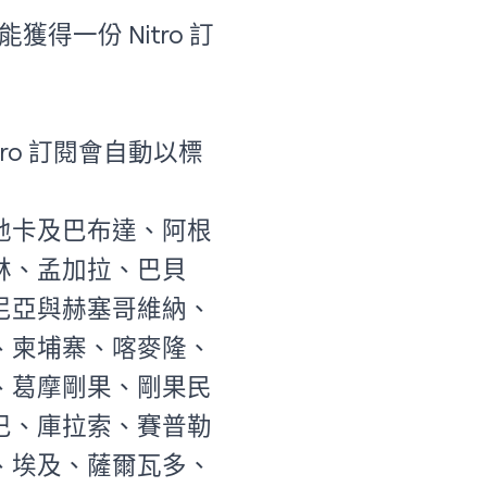
得一份 Nitro 訂
ro 訂閱會自動以標
地卡及巴布達、阿根
林、孟加拉、巴貝
尼亞與赫塞哥維納、
、柬埔寨、喀麥隆、
、葛摩剛果、剛果民
巴、庫拉索、賽普勒
、埃及、薩爾瓦多、