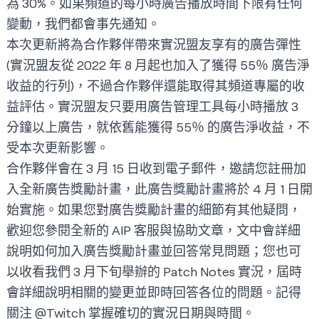
為 30%。如果頻道的每小時廣告播放時間下限有任何
變動，我們都會事先通知。
本次更新將為合作夥伴帶來實況盟友享有的廣告彈性
(實況盟友從 2022 年 8 月起也加入了獲得 55％ 廣告淨
收益的行列)，不過合作夥伴還能取得其頻道專屬的收
益評估。實況盟友只要用廣告管理工具每小時播放 3
分鐘以上廣告，就依舊能獲得 55％ 的廣告淨收益，不
受本次更新影響。
合作夥伴會在 3 月 15 日收到電子郵件，邀請您註冊加
入全新廣告獎勵計畫，此廣告獎勵計畫將於 4 月 1 日開
始實施。如果您對廣告獎勵計畫的細節有其他疑問，
歡迎您參閱全新的
AIP 客服與協助文章
，文中會詳細
說明如何加入廣告獎勵計畫並回答常見問題；您也可
以收看我們 3 月下旬舉辦的 Patch Notes 實況，屆時
會詳細說明相關的變更並即時回答各位的問題。記得
關注
@Twitch
掌握確切的實況日期與時間。