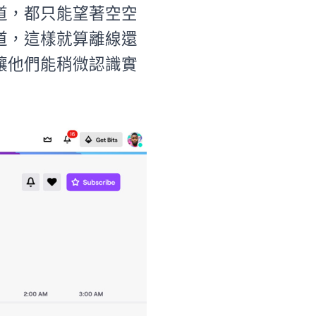
道，都只能望著空空
道，這樣就算離線還
讓他們能稍微認識實