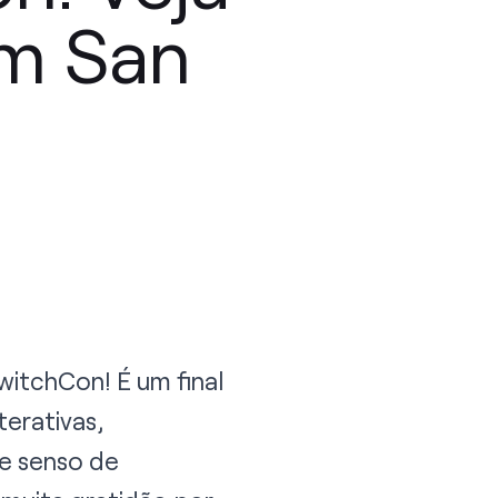
m San
witchCon! É um final
terativas,
 e senso de