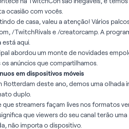
tece na TwitchCon são inegáveis, e temos 
ta ocasião com vocês.
stindo de casa, valeu a atenção! Vários palc
nom
,
/TwitchRivals
e
/creatorcamp
. A progr
a está
aqui
.
cipal abordou um monte de novidades empol
os anúncios que compartilhamos.
nuos em dispositivos móveis
 Rotterdam deste ano, demos uma olhada ini
ato duplo.
 que streamers façam lives nos formatos vert
ignifica que viewers do seu canal terão uma
a, não importa o dispositivo.