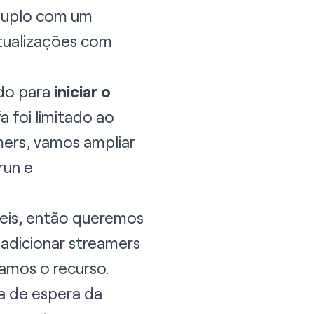
 duplo com um
tualizações com
do para
iniciar o
a foi limitado ao
mers, vamos ampliar
run
e
veis, então queremos
 adicionar streamers
mos o recurso.
a de espera da