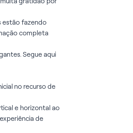
muita gratidão por
os estão fazendo
amação completa
gantes. Segue aqui
cial no recurso de
ical e horizontal ao
 experiência de