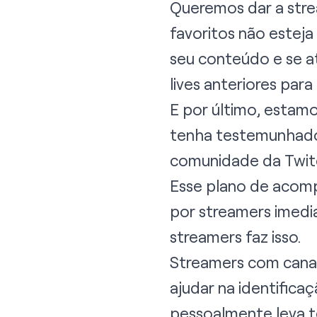
Queremos dar a stre
favoritos não estej
seu conteúdo e se 
lives anteriores par
E por último, estam
tenha testemunhado 
comunidade da Twitch
Esse plano de acom
por streamers imedi
streamers faz isso.
Streamers com canai
ajudar na identifica
pessoalmente leva t