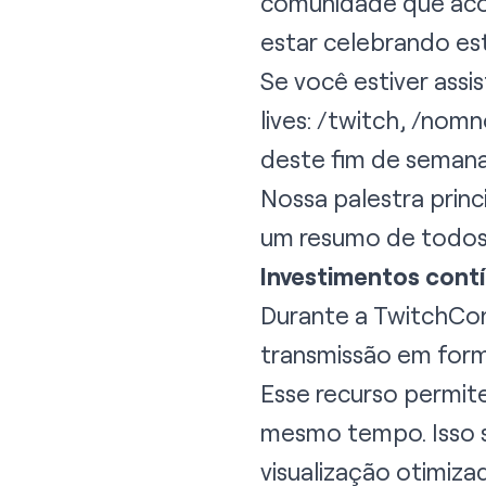
comunidade que acon
estar celebrando es
Se você estiver assi
lives:
/twitch
,
/nom
deste fim de seman
Nossa palestra prin
um resumo de todos 
Investimentos contí
Durante a TwitchCon
transmissão em form
Esse recurso permite
mesmo tempo. Isso s
visualização otimizad