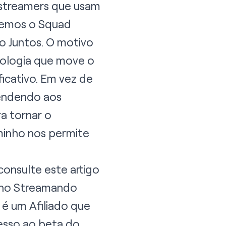
 streamers que usam
temos o Squad
 Juntos. O motivo
nologia que move o
icativo. Em vez de
tendendo aos
a tornar o
minho nos permite
consulte este
artigo
 no Streamando
é um Afiliado que
esso ao beta do