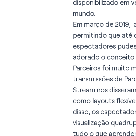
disponibilizado em v
mundo.
Em março de 2019, l
permitindo que até q
espectadores pudess
adorado o conceito 
Parceiros foi muito
transmissões de Par
Stream nos disseram 
como layouts flexíve
disso, os espectado
visualização quadru
tudo o que aprende