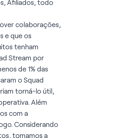
s, Afiliados, todo
mover colaborações,
s e que os
uitos tenham
uad Stream por
menos de 1% das
usaram o Squad
am torná-lo útil,
operativa. Além
dos com a
 jogo. Considerando
tos, tomamos a