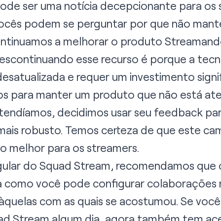
ode ser uma notícia decepcionante para os
vocês podem se perguntar por que não man
ntinuamos a melhorar o produto Streamando
escontinuando esse recurso é porque a tec
satualizada e requer um investimento signif
rsos para manter um produto que não está a
endíamos, decidimos usar seu feedback par
ais robusto. Temos certeza de que este ca
o melhor para os streamers.
egular do Squad Stream, recomendamos que 
ca como você pode configurar colaborações
àquelas com as quais se acostumou. Se você 
uad Stream algum dia, agora também tem ac