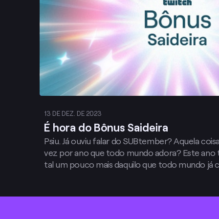
13 DE DEZ. DE 2023
É hora do Bônus Saideira
Psiu. Já ouviu falar do SUBtember? Aquela cois
vez por ano que todo mundo adora? Este ano 
tal um pouco mais daquilo que todo mundo já 
bônus adicionais? Foi assim que decidimos que e
primeiro Bônus Saideira.
Footer