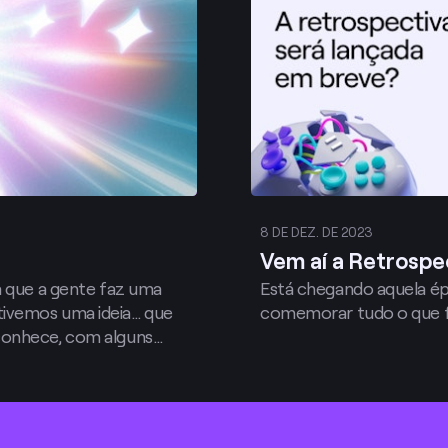
8 DE DEZ. DE 2023
Vem aí a Retrospe
a que a gente faz uma
Está chegando aquela é
tivemos uma ideia… que
comemorar tudo o que 
conhece, com alguns
ra hora de realizar o