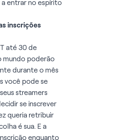
a entrar no espírito
s inscrições
PT até 30 de
 o mundo poderão
ente durante o mês
ais você pode se
 seus streamers
cidir se inscrever
 queria retribuir
olha é sua. E a
 inscrição enquanto