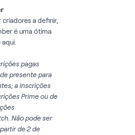
er
riadores a definir,
mber é uma ótima
s
aqui
.
crições pagas
 de presente para
ntes; a inscrições
crições Prime ou de
ições
itch. Não pode ser
artir de 2 de