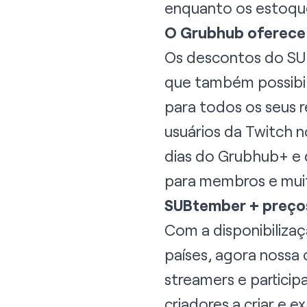
enquanto os estoques
O Grubhub oferece 
Os descontos do SU
que também possibil
para todos os seus r
usuários da Twitch 
dias do Grubhub+ e d
para membros e muit
SUBtember + preços 
Com a disponibiliza
países, agora nossa 
streamers e particip
criadores a criar e