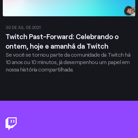
30 DE JUL. DE 2021
Twitch Past-Forward: Celebrando o
ontem, hoje e amanhã da Twitch
Se você se tornou parte da comunidade da Twitch há
10 anos ou 10 minutos, já desempenhou um papel em
nossa história compartilhada.
Footer