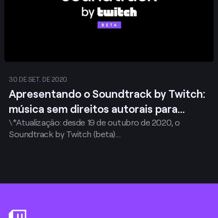
30 DE SET. DE 2020
Apresentando o Soundtrack by Twitch:
música sem direitos autorais para
\*Atualização: desde 19 de outubro de 2020, o
todos os criadores da Twitch
Soundtrack by Twitch (beta)...
Footer