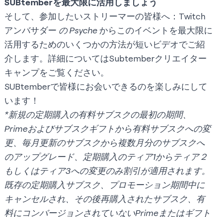
SUBtemberを最大限に活用しましょう
そして、参加したいストリーマーの皆様へ：Twitch
アンバサダー
の Psyche
からこのイベントを最大限に
活用するためのいくつかの方法が短いビデオでご紹
介します。詳細については
Subtemberクリエイター
キャンプ
をご覧ください。
SUBtemberで皆様にお会いできるのを楽しみにして
います！
*新規の定期購入の有料サブスクの最初の期間、
Primeおよびサブスクギフトから有料サブスクへの変
更、毎月更新のサブスクから複数月分のサブスクへ
のアップグレード、定期購入のティア1からティア２
もしくはティア3への変更のみ割引が適用されます。
既存の定期購入サブスク、プロモーション期間中に
キャンセルされ、その後再購入されたサブスク、有
料にコンバージョンされていないPrimeまたはギフト