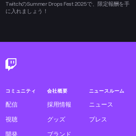
TwitchのSummer Drops Fest 2025で、限定報酬を手
に入れましょう！
Footer
コミュニティ
会社概要
ニュースルーム
配信
採用情報
ニュース
視聴
グッズ
プレス
開発
ブランド