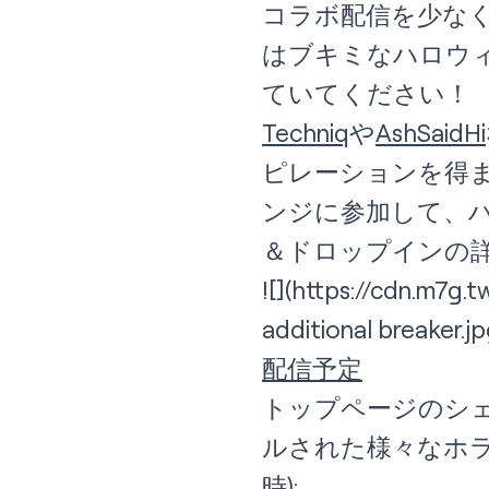
コラボ配信を少なく
はブキミなハロウィ
ていてください！
Techniq
や
AshSaidHi
ピレーションを得ま
ンジに参加して、
＆
ドロップイン
の
![](
https://cdn.m7g.
additional breaker.jp
配信予定
トップページのシ
ルされた様々なホ
時):