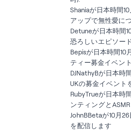
Shania
が日本時間10月2
アップで無性愛に
Detune
が日本時間10月2
恐ろしいエピソー
Bepis
が日本時間10月27日
ティー募金イベン
DJNathyB
が日本時間10月
UKの募金イベント
RubyTrue
が日本時間10
ンティングとASM
JohnBBeta
が10月26日2
を配信します