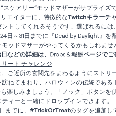
は
“スケアリー”モッドマザー
がサプライズで登
のクリエイターに、特徴的な
Twitchキラーチ
トしてくれるそうです。選ばれるには、Frig
4日～31日までに『Dead by Dayligh
ーモッドマザーがやってくるかもしれませ
始日などの詳細は、
Drops＆報酬
ページでご
リート チャレンジ
は、ご近所の玄関先をまわるようにストリ
を訪ねてまわり、ハロウィンの伝統である
h上でも楽しみましょう。「ノック」ボタンを
ニティーと一緒にドロップインできます。
31日までに、
#TrickOrTreat
のタグを追加し