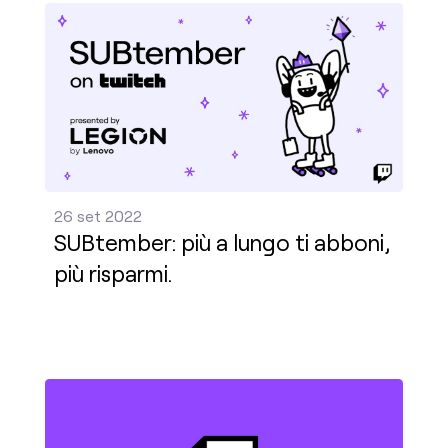
SUBtember: più a lungo ti abboni, più risparmi. Pub
26 set 2022
SUBtember: più a lungo ti abboni,
più risparmi.
Lettera del presidente di Twitch Dan Clancy sulle q