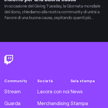
In occasione del Giving Tuesday, la Giornata mondiale
del dono, chiediamo alla nostra community di unirsi a
favore di una buona causa, ospitando quanti più
streaming di beneficenza possibili.
Footer
Community
Società
Sala stampa
Stream
Lavora con noi
News
Guarda
Merchandising
Stampa