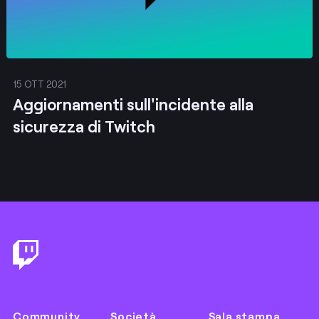
15 OTT 2021
Aggiornamenti sull'incidente alla
sicurezza di Twitch
Footer
Community
Società
Sala stampa