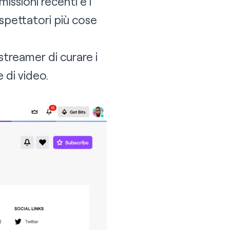
missioni recenti e i
 spettatori più cose
treamer di curare i
 di video.