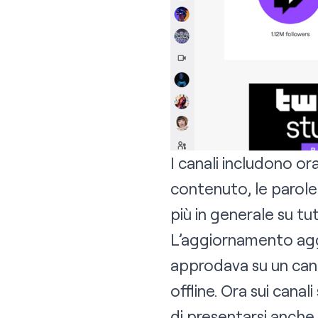
I canali includono ora
contenuto, le parole c
più in generale su tut
L’aggiornamento aggi
approdava su un cana
offline. Ora sui canal
di presentarsi anche 