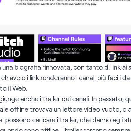
 una biografia rinnovata, con tanto di link ai s
hiave e i link renderanno i canali più facili d
to il Web.
unge anche i trailer dei canali. In passato,
le offline trovava un lettore video vuoto, o 
i si possono caricare i trailer, che danno agli s
quando sono offline. I trailer saranno sempre