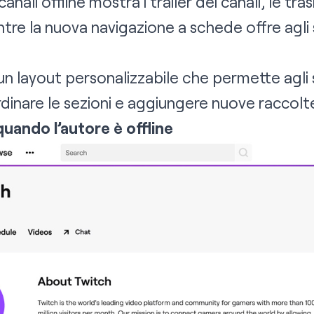
nali offline mostra i trailer dei canali, le tras
ntre la nuova navigazione a schede offre agli
n layout personalizzabile che permette agli s
rdinare le sezioni e aggiungere nuove raccolte
uando l’autore è offline