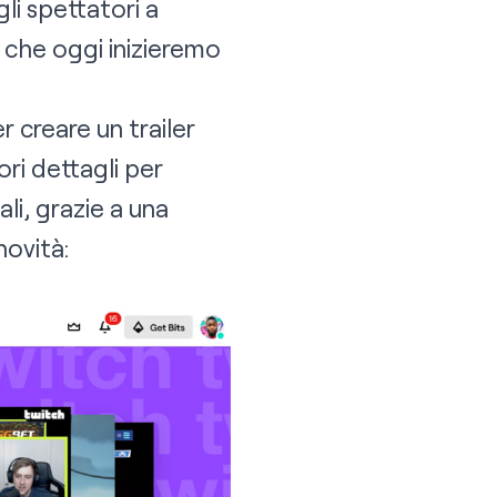
li spettatori a
e che oggi inizieremo
r creare un trailer
ori dettagli per
ali, grazie a una
novità: