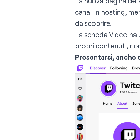
La nuova pagina dei ca
canali in hosting, me
da scoprire.
La scheda Video ha u
propri contenuti, rio
Presentarsi, anche q