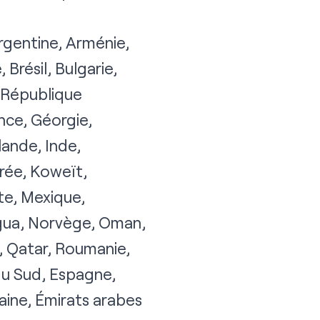
Argentine, Arménie,
 Brésil, Bulgarie,
, République
nce, Géorgie,
ande, Inde,
orée, Koweït,
te, Mexique,
agua, Norvège, Oman,
l, Qatar, Roumanie,
 du Sud, Espagne,
aine, Émirats arabes