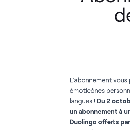
d
L’abonnement vous pe
émoticônes personna
langues !
Du 2 octob
un abonnement à un 
Duolingo offerts pa