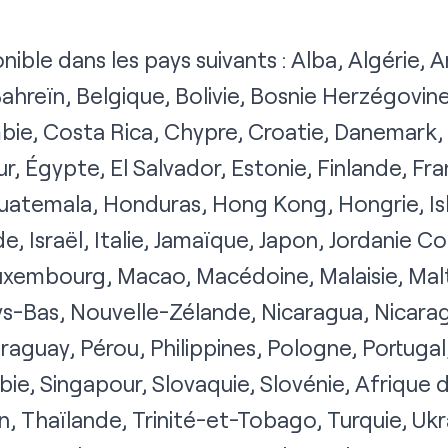
nible dans les pays suivants : Alba, Algérie, 
Bahreïn, Belgique, Bolivie, Bosnie Herzégovine,
mbie, Costa Rica, Chypre, Croatie, Danemark
r, Égypte, El Salvador, Estonie, Finlande, Fra
uatemala, Honduras, Hong Kong, Hongrie, Isl
nde, Israël, Italie, Jamaïque, Japon, Jordanie C
Luxembourg, Macao, Macédoine, Malaisie, Mal
ys-Bas, Nouvelle-Zélande, Nicaragua, Nicar
raguay, Pérou, Philippines, Pologne, Portuga
bie, Singapour, Slovaquie, Slovénie, Afrique
n, Thaïlande, Trinité-et-Tobago, Turquie, Ukr