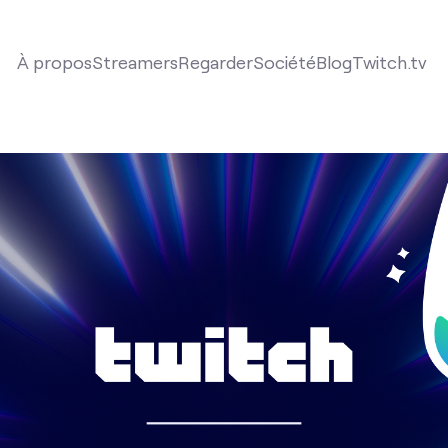
À propos
Streamers
Regarder
Société
Blog
Twitch.tv