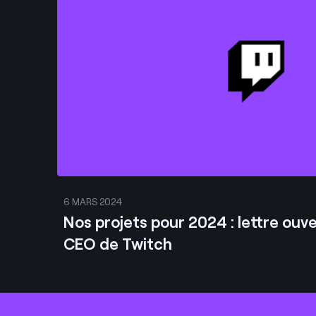
6 MARS 2024
Nos projets pour 2024 : lettre ouv
CEO de Twitch
Footer