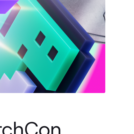
itchCon