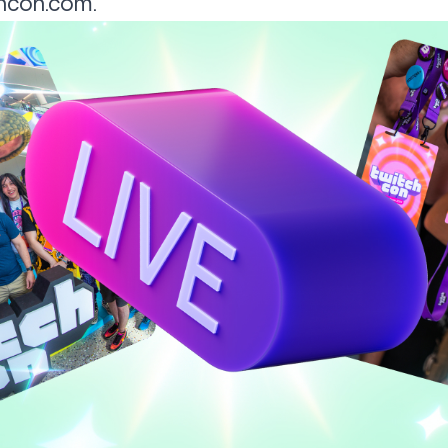
hcon.com
.