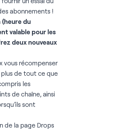
fournir un essai du
 des abonnements !
h (heure du
nt valable pour les
frez deux nouveaux
ux vous récompenser
 plus de tout ce que
compris les
nts de chaîne, ainsi
rsqu’ils sont
ion de la page
Drops