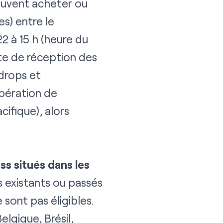
peuvent acheter ou
s) entre le
2 à 15 h (heure du
îte de réception des
 drops et
upération de
ifique), alors
s situés dans les
 existants ou passés
 sont pas éligibles.
elgique, Brésil,