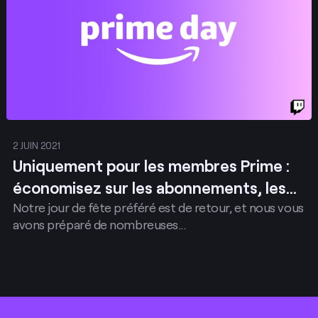
2 JUIN 2021
Uniquement pour les membres Prime :
économisez sur les abonnements, les
Notre jour de fête préféré est de retour, et nous vous
articles de la Loot Cave et bien plus
avons préparé de nombreuses...
encore pour le Prime Day
Footer