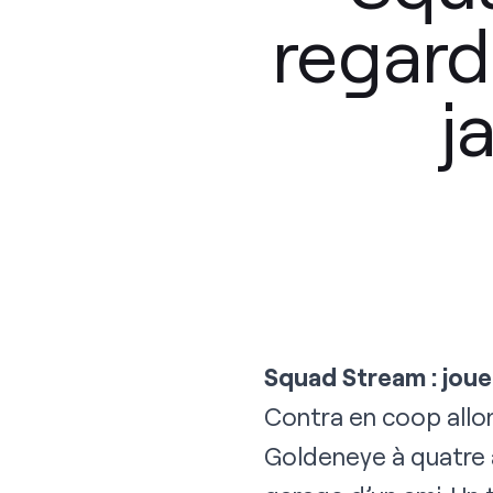
regard
j
Squad Stream : joue
Contra en coop allon
Goldeneye à quatre a