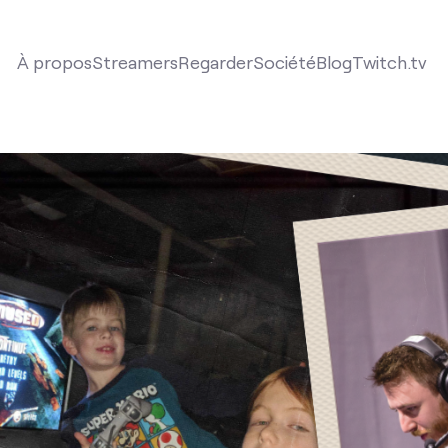
À propos
Streamers
Regarder
Société
Blog
Twitch.tv