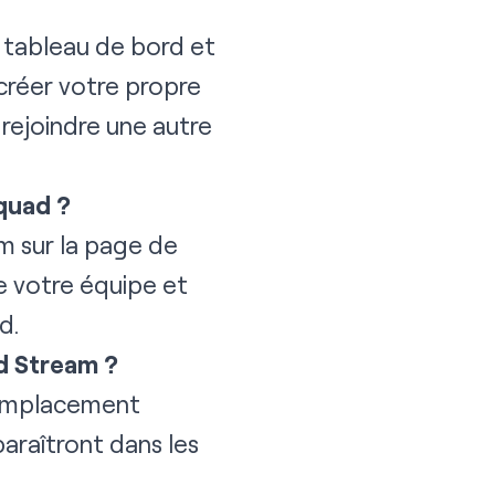
e
tableau de bord
et
créer votre propre
 rejoindre une autre
squad ?
m sur la page de
e votre équipe et
d.
d Stream ?
l’emplacement
araîtront dans les