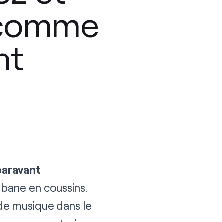
s comme
nt
paravant
abane en coussins.
 de musique dans le