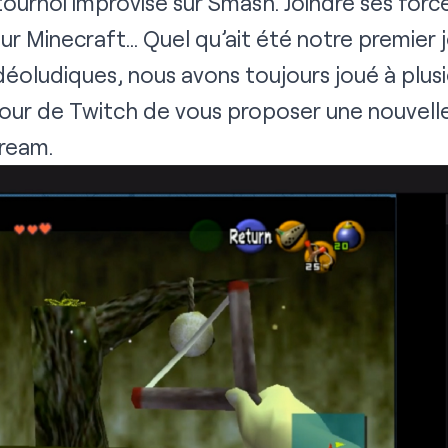
tournoi improvisé sur Smash. Joindre ses forc
sur Minecraft… Quel qu’ait été notre premier 
déoludiques, nous avons toujours joué à plusi
tour de Twitch de vous proposer une nouvell
ream.