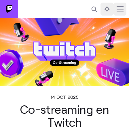
Buscar
Darkmode
Ope
14 OCT. 2025
Co-streaming en
Twitch