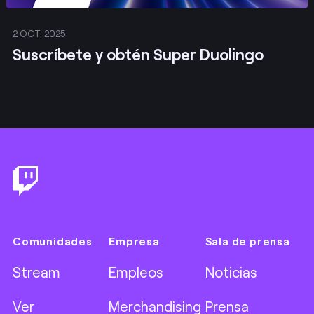
2 OCT. 2025
Suscríbete y obtén Super Duolingo
Footer
Comunidades
Empresa
Sala de prensa
Stream
Empleos
Noticias
Ver
Merchandising
Prensa