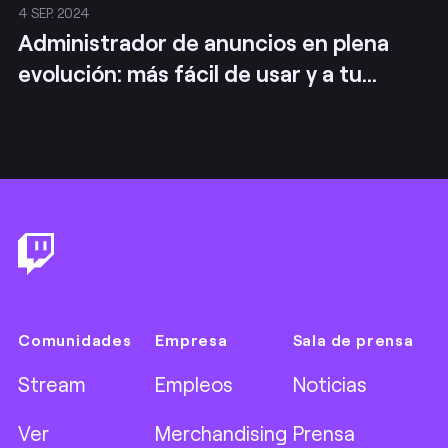
4 SEP. 2024
Administrador de anuncios en plena
evolución: más fácil de usar y a tu
medida
Footer
Comunidades
Empresa
Sala de prensa
Stream
Empleos
Noticias
Ver
Merchandising
Prensa