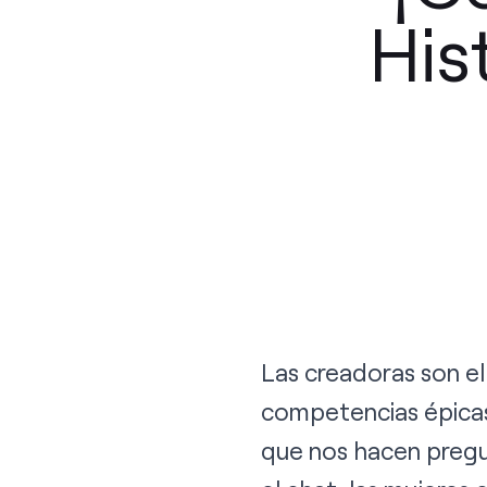
His
Las creadoras son e
competencias épicas 
que nos hacen preg