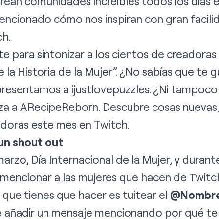
 crean comunidades increíbles todos los días 
cionado cómo nos inspiran con gran facilida
ch.
te para sintonizar a los cientos de creador
 la Historia de la Mujer”. ¿No sabías que te 
esentamos a ijustlovepuzzles. ¿Ni tampoco 
iza a ARecipeReborn. Descubre cosas nuevas,
adoras este mes en Twitch.
un shout out
e marzo, Día Internacional de la Mujer, y durant
mencionar a las mujeres que hacen de Twitch
o que tienes que hacer es tuitear el
@Nombre
 añadir un mensaje mencionando por qué te