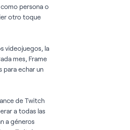
ti como persona o
uier otro toque
os videojuegos, la
 Cada mes, Frame
ás para echar un
iance de Twitch
erar a todas las
an a géneros