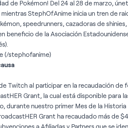
idad de Pokémon! Del 24 al 28 de marzo, úne
 mientras StephOfAnime inicia un tren de ra
émon, speedrunners, cazadoras de shinies,
n beneficio de la Asociación Estadounidens
és).
e
(/stephofanime)
causa
de Twitch al participar en la recaudación de
astHER Grant
, la cual está disponible para la
, durante nuestro primer Mes de la Historia 
roadcastHER Grant ha recaudado más de $4
venciones a Afiliadas y Partners que se ide