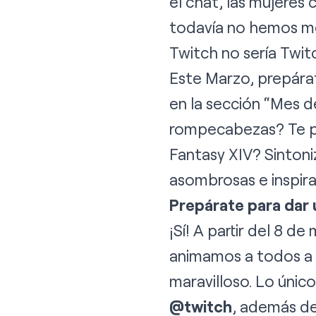
el chat, las mujeres
todavía no hemos men
Twitch no sería Twit
Este Marzo, prepára
en la sección “Mes de
rompecabezas? Te pr
Fantasy XIV? Sinton
asombrosas e inspir
Prepárate para dar 
¡Sí! A partir del 8 d
animamos a todos a 
maravilloso. Lo únic
@twitch
, además de