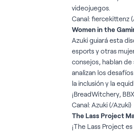
videojuegos.
Canal:
fiercekittenz
(
Women in the Gaming
Azuki guiará esta di
esports y otras muje
consejos, hablan de 
analizan los desafí
la inclusión y la equ
¡
BreadWitchery
,
BB
Canal:
Azuki
(/Azuki)
The Lass Project Ma
¡
The Lass Project
es 