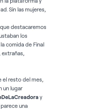
en la plataforma y
d. Sin las mujeres,
as que destacaremos
gustaban los
la comida de Final
 extrañas,
e el resto del mes,
 un lugar
DeLaCreadora
y
 parece una