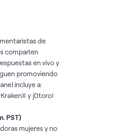
omentaristas de
ras comparten
respuestas en vivo y
 siguen promoviendo
anel incluye a:
KrakenX
y
j0toro
!
m. PST)
eadoras mujeres y no