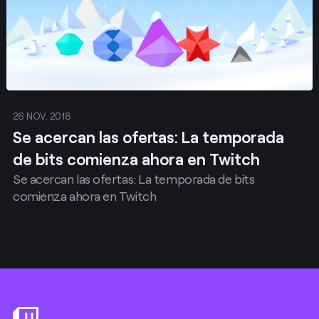
26 NOV. 2018
Se acercan las ofertas: La temporada
de bits comienza ahora en Twitch
Se acercan las ofertas: La temporada de bits
comienza ahora en Twitch
Footer