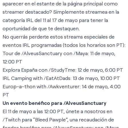
aparecer en el
estante de la página principal
como
streamer destacado? Simplemente streamea en la
categoría IRL del 11 al 17 de mayo para tener la
oportunidad de que te destaquen.
No querrás perderte estos streams especiales de
eventos IRL programadas (todos los horarios son PT):
Tour de /AlveusSanctuary con /
Maya
: 11 de mayo,
12:00 PT
Explora España con /
StudyTme
: 12 de mayo, 6:00 PT
IRL Camping with /
EatAtDads
: 13 de mayo, 10:00 PT
Europ-a-thon with /
Awkventurer
: 14 de mayo, 4:00
PT
Un evento benéfico para /AlveusSanctuary
El 11 de mayo a las 12:00 PT, únete a nosotros en
/
Twitch
para “Bleed Pawple”, una recaudación de
fondos benéfica para /
AlveusSanctuary
con /
Maya
,