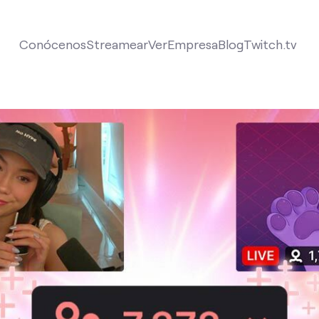
Conócenos
Streamear
Ver
Empresa
Blog
Twitch.tv