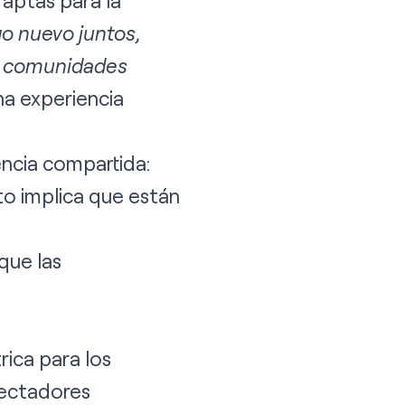
 aptas para la
o nuevo juntos,
us comunidades
a experiencia
encia compartida:
to implica que están
que las
ica para los
pectadores