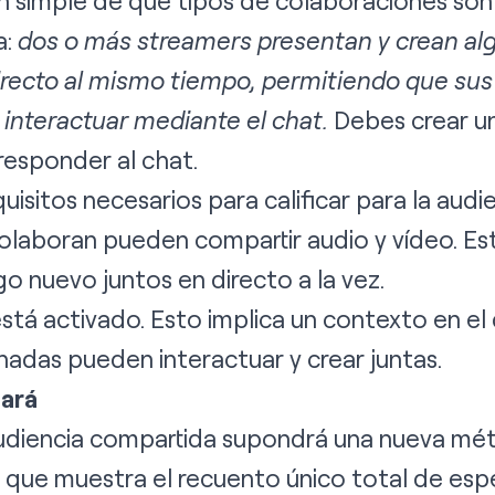
ón simple de qué tipos de colaboraciones son
a:
dos o más streamers presentan y crean alg
irecto al mismo tiempo, permitiendo que s
nteractuar mediante el chat.
Debes crear un
responder al chat.
uisitos necesarios para calificar para la audi
olaboran pueden compartir audio y vídeo. Es
go nuevo juntos en directo a la vez.
stá activado. Esto implica un contexto en el 
das pueden interactuar y crear juntas.
ará
audiencia compartida supondrá una nueva métr
 que muestra el recuento único total de es