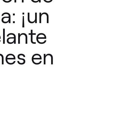
a: ¡un
lante
nes en