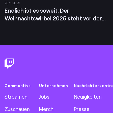
26.11.2025
Endlich ist es soweit: Der
Weihnachtswirbel 2025 steht vor der
Tür!
Footer
Communitys
Unternehmen
Nachrichtenzentr
Streamen
Jobs
Neuigkeiten
Zuschauen
Merch
Presse