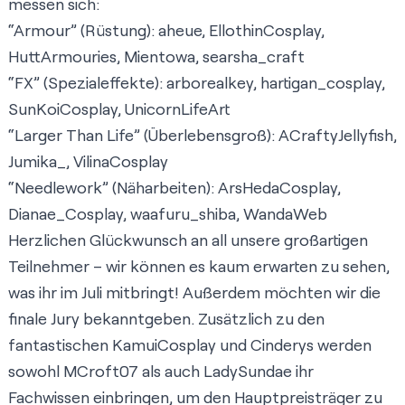
messen sich:
“Armour” (Rüstung):
aheue
,
EllothinCosplay
,
HuttArmouries
,
Mientowa
,
searsha_craft
“FX” (Spezialeffekte):
arborealkey
,
hartigan_cosplay
,
SunKoiCosplay
,
UnicornLifeArt
“Larger Than Life” (Überlebensgroß):
ACraftyJellyfish
,
Jumika_
,
VilinaCosplay
“Needlework” (Näharbeiten):
ArsHedaCosplay
,
Dianae_Cosplay
,
waafuru_shiba
,
WandaWeb
Herzlichen Glückwunsch an all unsere großartigen
Teilnehmer – wir können es kaum erwarten zu sehen,
was ihr im Juli mitbringt! Außerdem möchten wir die
finale Jury bekanntgeben. Zusätzlich zu den
fantastischen
KamuiCosplay
und
Cinderys
werden
sowohl
MCroft07
als auch
LadySundae
ihr
Fachwissen einbringen, um den Hauptpreisträger zu