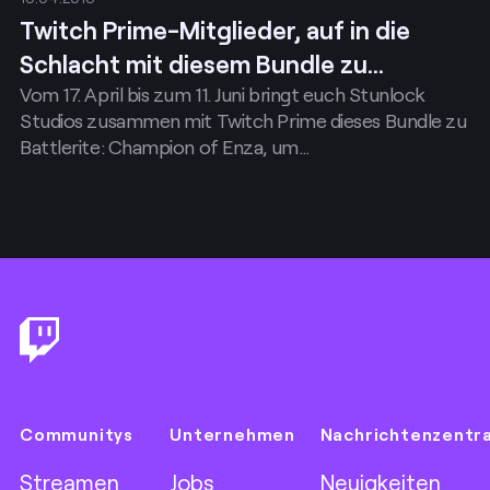
Twitch Prime-Mitglieder, auf in die
Schlacht mit diesem Bundle zu
Vom 17. April bis zum 11. Juni bringt euch Stunlock
Battlerite: Champion of Enza!
Studios zusammen mit Twitch Prime dieses Bundle zu
Battlerite: Champion of Enza, um…
Footer
Communitys
Unternehmen
Nachrichtenzentr
Streamen
Jobs
Neuigkeiten