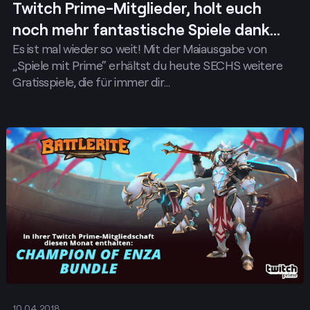
Twitch Prime-Mitglieder, holt euch
noch mehr fantastische Spiele dank
Es ist mal wieder so weit! Mit der Maiausgabe von
„Spiele mit Prime“ im Mai!
„Spiele mit Prime“ erhältst du heute SECHS weitere
Gratisspiele, die für immer dir…
Posten
10.04.2018